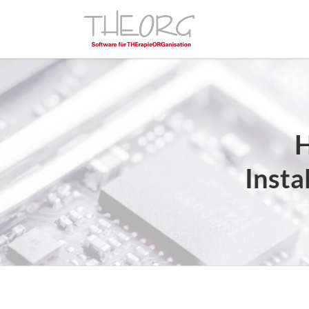
H
Insta